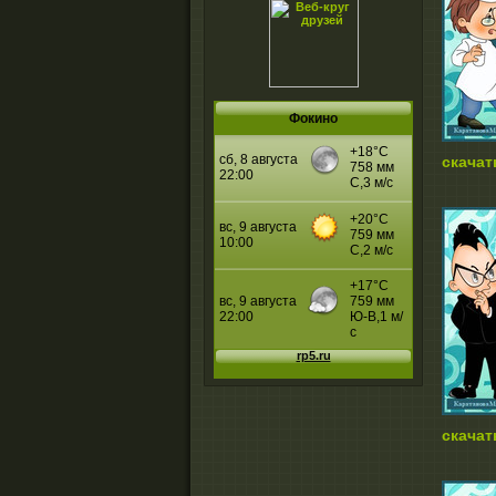
Фокино
скачат
скачат