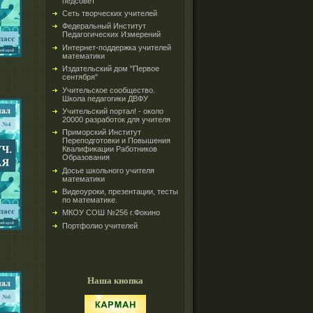
педсовет
Сеть творческих учителей
Федеральный Институт
Педагогических Измерений
Интернет-поддержка учителей
математики
Издательский дом "Первое
сентября"
Учительское сообщество.
Школа педагогики ДВФУ
Учительский портал! - около
20000 разработок для учителя
Приморский Институт
Переподготовки и Повышения
Квалификации Работников
Образования
Досье школьного учителя
математики
Видеоуроки, презентации, тесты
по математике.
МКОУ СОШ №256 г.Фокино
Портфолио учителей
Наша кнопка