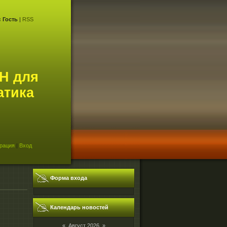
с
Гость
|
RSS
Н для
атика
рация
|
Вход
Форма входа
Календарь новостей
«
Август 2026
»