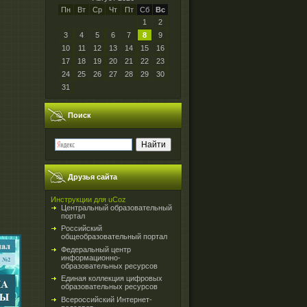
Пн
Вт
Ср
Чт
Пт
Сб
Вс
1
2
3
4
5
6
7
8
9
10
11
12
13
14
15
16
17
18
19
20
21
22
23
24
25
26
27
28
29
30
31
Поиск
Друзья сайта
Инструкции для uCoz
Центральный образовательный
портал
Российский
общеобразовательный портал
Федеральный центр
информационно-
образовательных ресурсов
Единая коллекция цифровых
образовательных ресурсов
Всероссийский Интернет-