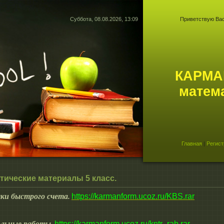
Суббота, 08.08.2026, 13:09
Приветствую Ва
КАРМА
матем
Главная
|
Регист
тические материалы 5 класс.
ки быстрого счета.
https://karmanform.ucoz.ru/KBS.rar
льные работы.
https://karmanform.ucoz.ru/kntr_rab.rar