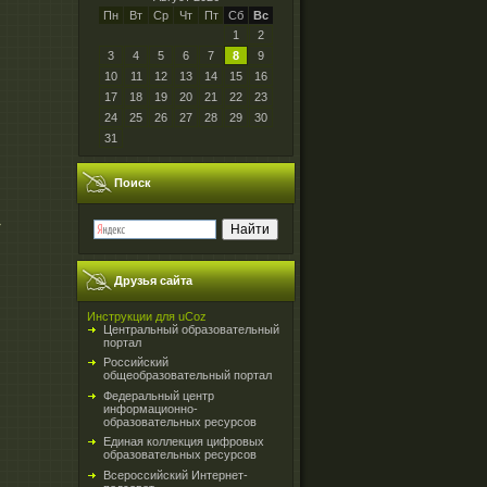
Пн
Вт
Ср
Чт
Пт
Сб
Вс
1
2
3
4
5
6
7
8
9
10
11
12
13
14
15
16
17
18
19
20
21
22
23
24
25
26
27
28
29
30
31
Поиск
»
Друзья сайта
Инструкции для uCoz
Центральный образовательный
портал
Российский
общеобразовательный портал
Федеральный центр
информационно-
образовательных ресурсов
Единая коллекция цифровых
образовательных ресурсов
Всероссийский Интернет-