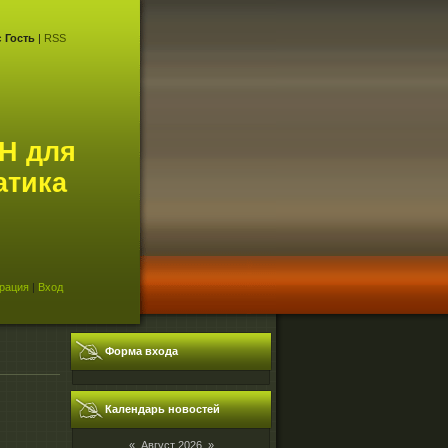
с
Гость
|
RSS
Н для
атика
рация
|
Вход
Форма входа
Календарь новостей
«
Август 2026
»