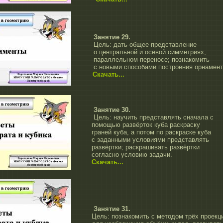
Занятие 29.
Цель:
дать общее представление
о центральной и осевой симметриях,
параллельном переносе; познакомить
с новыми способами построения орнамент
Скачать...
Занятие 30.
Цель: научить представлять сначала с
помощью развёрток куба раскраску
граней куба, а потом по раскраске куба
с заданными условиями представлять
развёртки; раскрашивать развёртки
согласно условию задачи.
Скачать...
Занятие 31.
Цель: познакомить с методом трёх проекц