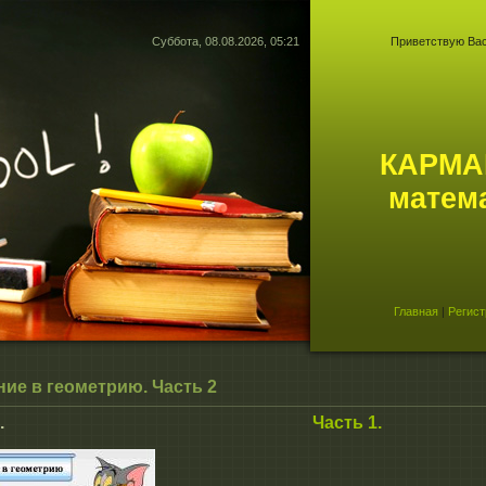
Суббота, 08.08.2026, 05:21
Приветствую Ва
КАРМА
матем
Главная
|
Регист
ие в геометрию. Часть 2
асть 2.
Часть 1.