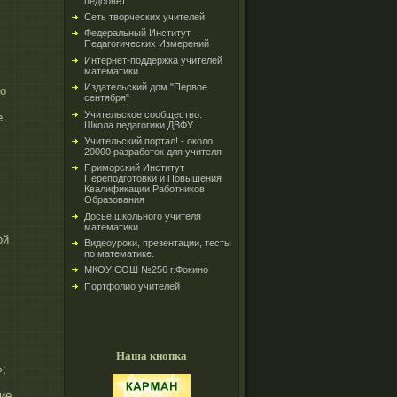
педсовет
Сеть творческих учителей
Федеральный Институт
Педагогических Измерений
Интернет-поддержка учителей
математики
Издательский дом "Первое
о
сентября"
Учительское сообщество.
е
Школа педагогики ДВФУ
Учительский портал! - около
20000 разработок для учителя
Приморский Институт
Переподготовки и Повышения
Квалификации Работников
Образования
Досье школьного учителя
математики
ой
Видеоуроки, презентации, тесты
по математике.
МКОУ СОШ №256 г.Фокино
Портфолио учителей
Наша кнопка
;
ие