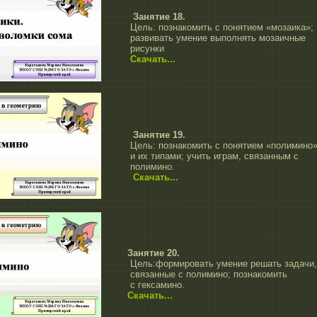
Занятие 18.
Цель:
познакомить с понятием «мозаика»;
развивать умение выполнять мозаичные
рисунки
Скачать...
Занятие 19.
Цель:
познакомить с понятием «полимино
и их типами; учить играм, связанным с
полимино.
Скачать...
Занятие 20.
Цель:формировать умение решать задачи,
связанные с полимино; познакомить
с гексамино.
Скачать...