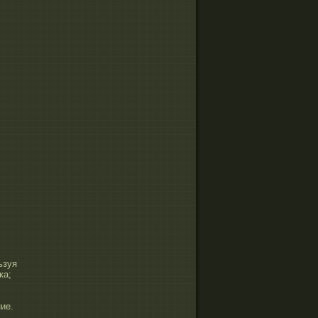
ьзуя
ка;
ие.