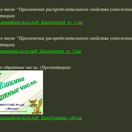
 по теме "Применение распределительного свойства умножени
нтация)
/karmanform.ucoz.ru/6_klass/raspred_sv_1.rar
 по теме "Применение распределительного свойства умножени
нтация)
karmanform.ucoz.ru/6_klass/raspred_sv_2.rar
о обратные числа. (Презентация)
/karmanform.ucoz.ru/6_klass/vzaimno_obr.rar