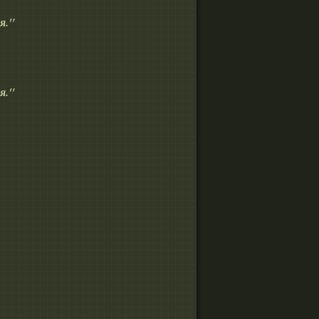
я."
я."