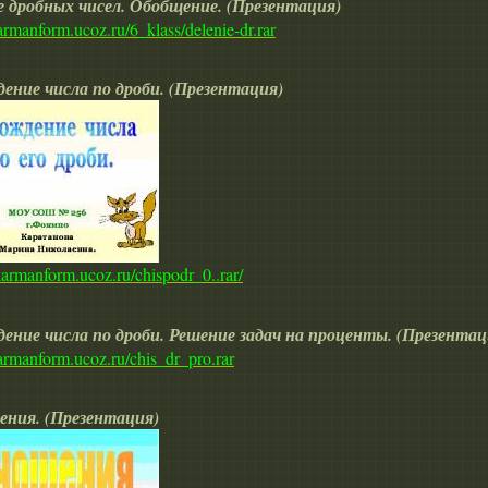
е дробных чисел. Обобщение. (Презентация)
karmanform.ucoz.ru/6_klass/delenie-dr.rar
ение числа по дроби. (Презентация)
/karmanform.ucoz.ru/chispodr_0..rar/
ение числа по дроби. Решение задач на проценты. (Презентац
karmanform.ucoz.ru/chis_dr_pro.rar
ния. (Презентация)