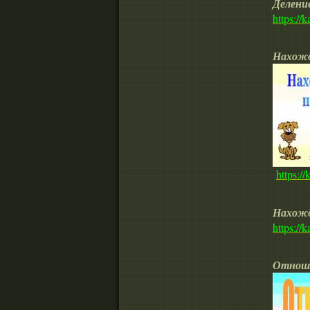
Делени
https://
Нахожд
https:/
Нахожд
https://
Отноше