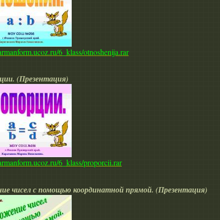
karmanform.ucoz.ru/6_klass/otnoshenija.rar
ции. (Презентация)
karmanform.ucoz.ru/6_klass/proporcii.rar
ие чисел с помощью координатной прямой. (Презентация)