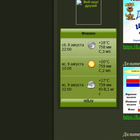
Фокино
https://
Делите
https://
Делите