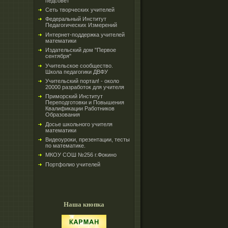
педсовет
Сеть творческих учителей
Федеральный Институт
Педагогических Измерений
Интернет-поддержка учителей
математики
Издательский дом "Первое
сентября"
Учительское сообщество.
Школа педагогики ДВФУ
Учительский портал! - около
20000 разработок для учителя
Приморский Институт
Переподготовки и Повышения
Квалификации Работников
Образования
Досье школьного учителя
математики
Видеоуроки, презентации, тесты
по математике.
МКОУ СОШ №256 г.Фокино
Портфолио учителей
Наша кнопка