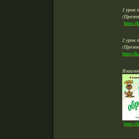
1 урок
(Презе
https:/
2 урок
(Презе
https://
Взаимн
https:/