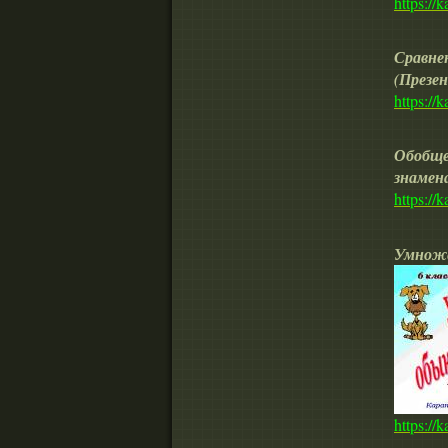
https://
Сравне
(Презе
https://
Обобще
знамен
https://
Умноже
https://