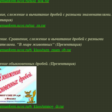
karmanform.ucoz.ru/nod_nok.rar
ние, сложение и вычитание дробей с разными знаменателями.
нтация)
karmanform.ucoz.ru/raz_zn.rar
ние. Сравнение, сложение и вычитание дробей с разными
ателями. "В мире животных" (Презентация)
karmanform.ucoz.ru/6_klass/razn_znam_ob.rar
ние обыкновенных дробей. (Презентация)
karmanform.ucoz.ru/6_klass/umnog_dr.rar