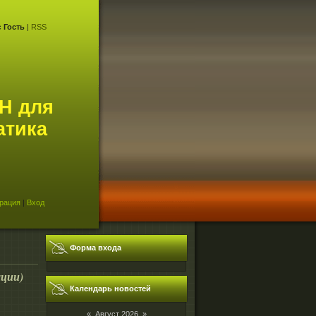
с
Гость
|
RSS
Н для
атика
рация
|
Вход
Форма входа
ации)
Календарь новостей
«
Август 2026
»