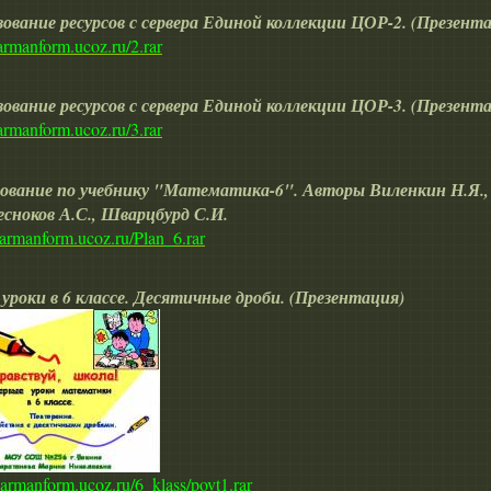
ование ресурсов с сервера Единой коллекции ЦОР-2. (Презент
karmanform.ucoz.ru/2.rar
ование ресурсов с сервера Единой коллекции ЦОР-3. (Презент
karmanform.ucoz.ru/3.rar
ование по учебнику "Математика-6". Авторы Виленкин Н.Я.,
есноков А.С., Шварцбурд С.И.
/karmanform.ucoz.ru/Plan_6.rar
уроки в 6 классе. Десятичные дроби. (Презентация)
/karmanform.ucoz.ru/6_klass/povt1.rar