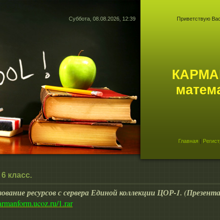
Суббота, 08.08.2026, 12:39
Приветствую Ва
КАРМА
матем
Главная
|
Регист
 6 класс.
ование ресурсов с сервера Единой коллекции ЦОР-1. (Презент
karmanform.ucoz.ru/1.rar