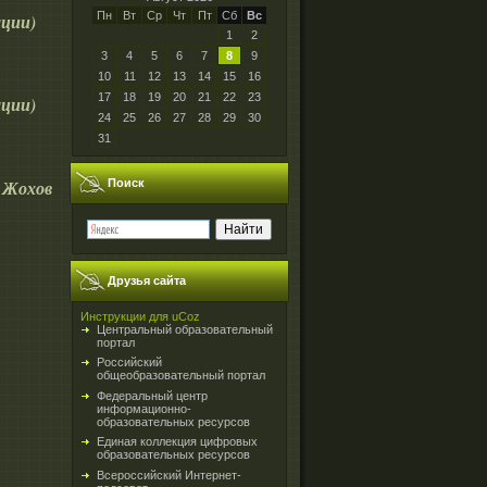
Пн
Вт
Ср
Чт
Пт
Сб
Вс
ации)
1
2
3
4
5
6
7
8
9
10
11
12
13
14
15
16
17
18
19
20
21
22
23
ации)
24
25
26
27
28
29
30
31
 Жохов
Поиск
Друзья сайта
Инструкции для uCoz
Центральный образовательный
портал
Российский
общеобразовательный портал
Федеральный центр
информационно-
образовательных ресурсов
Единая коллекция цифровых
образовательных ресурсов
Всероссийский Интернет-