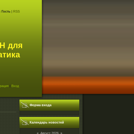
с
Гость
|
RSS
Н для
атика
рация
|
Вход
Форма входа
Календарь новостей
«
Август 2026
»