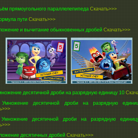
ём прямоугольного параллелепипеда
Скачать>>>
ормула пути
Скачать>>>
ожение и вычитание обыкновенных дробей
Скачать>>>
ножение десятичной дроби на разрядную единицу 10
Скач
множение десятичной дроби на разрядную едини
ь>>>
множение десятичной дроби на разрядную единиц
ь>>>
ожение десятичных дробей
Скачать>>>