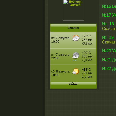
№16 Вы
№17 Ум
№18 У
Фокино
Скачат
№19 У
Скачат
№20 Ум
№21 Де
№22 Де