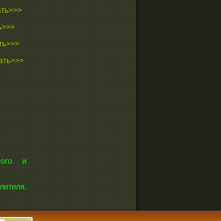
ать>>>
ь>>>
ть>>>
ать>>>
мого и
ителя.