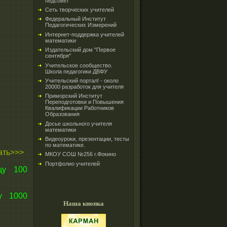
педсовет
Сеть творческих учителей
Федеральный Институт
Педагогических Измерений
Интернет-поддержка учителей
математики
Издательский дом "Первое
сентября"
Учительское сообщество.
Школа педагогики ДВФУ
Учительский портал! - около
20000 разработок для учителя
Приморский Институт
Переподготовки и Повышения
Квалификации Работников
Образования
Досье школьного учителя
математики
Видеоуроки, презентации, тесты
по математике.
ать>>>
МКОУ СОШ №256 г.Фокино
Портфолио учителей
цу 100
у 1000
Наша кнопка