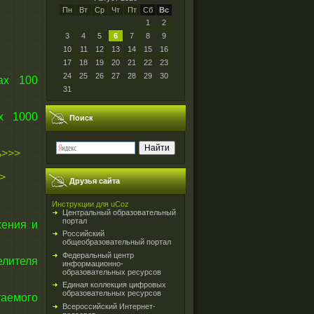
Пн
Вт
Ср
Чт
Пт
Сб
Вс
1
2
3
4
5
6
7
8
9
10
11
12
13
14
15
16
17
18
19
20
21
22
23
24
25
26
27
28
29
30
ах 100
31
х 1000
Поиск
ь>>>
>
Друзья сайта
Инструкции для uCoz
Центральный образовательный
портал
жения и
Российский
общеобразовательный портал
Федеральный центр
лителя
информационно-
образовательных ресурсов
Единая коллекция цифровых
образовательных ресурсов
таемого
Всероссийский Интернет-