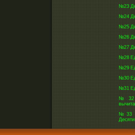
№23 Де
№24 Де
№25 Де
№26 Де
№27 Де
№28 Ед
№29 Ед
№30 Ед
№31 Ед
№32 Н
вычита
№33 Н
Десяти