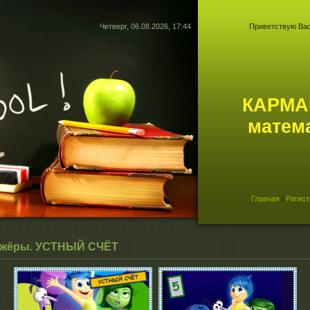
Четверг, 06.08.2026, 17:44
Приветствую Ва
КАРМА
матем
Главная
|
Регист
ажёры. УСТНЫЙ СЧЁТ